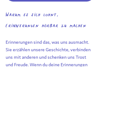
Warum es sich lohnt, 
Erinnerungen hörbar zu machen
Erinnerungen sind das, was uns ausmacht. 
Sie erzählen unsere Geschichte, verbinden 
uns mit anderen und schenken uns Trost 
und Freude. Wenn du deine Erinnerungen 
hörbar machst, schaffst du etwas ganz 
Besonderes:
Du bewahrst Gefühle und Geschichten 
für die Zukunft.
Du schenkst deinen Liebsten ein Stück 
von dir.
Du machst besondere Momente 
unvergesslich.